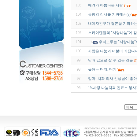
105
배려가 아름다운 사람
104
유방암 검사를 치과에서(?)
103
내여자친구가 결혼을 기피하는
102
스카이덴탈의 "사랑나눔"에 
101
우리모두는 "사랑나눔"
100
사랑은 나눔과 더불어 커집니다
99
담배 값으로 살 수 있는 것들
(2
98
올해는 터치, 터치
97
엄마! 치과 의사 선생님이 좋아
96
1%사랑 나눔치과 진료소 봉